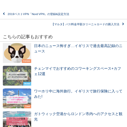
2019ベストVPN「Nord VPN」の登録&設定方法
【マルタ】バス料金半額タリーニャカードの購入方法
こちらの記事もおすすめ
日本のニュース怖すぎ…イギリスで過去最高記録のニ
ュース
Overseas
チェンマイでおすすめのコワーキングスペース+カフ
ェ12選
Nomad
ワーホリ中に海外旅行。イギリスで旅行保険に入って
みた!
Travel
ガトウィック空港からロンドン市内へのアクセスと観
光