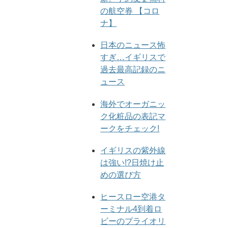
の航空券 【コロ
ナ】
日本のニュース怖
すぎ…イギリスで
過去最高記録のニ
ュース
海外でオーガニッ
ク化粧品の表記マ
ークをチェック!
イギリスの紫外線
は強い!?日焼け止
めの選び方
ヒースロー空港タ
ーミナル4到着ロ
ビーのプライオリ