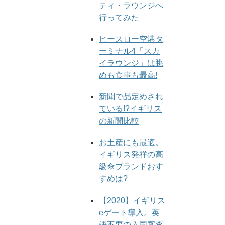
ティ・ラウンジへ
行ってみた
ヒースロー空港タ
ーミナル4「スカ
イラウンジ」は眺
めも食事も最高!
新聞で品定めされ
ている!?イギリス
の新聞比較
お土産にも最適。
イギリス発祥の高
級傘ブランドおす
すめは?
【2020】イギリス
eゲート導入。英
語不要の入国審査