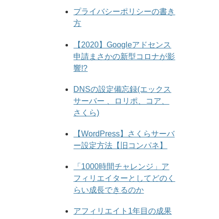
プライバシーポリシーの書き
方
【2020】Googleアドセンス
申請まさかの新型コロナが影
響!?
DNSの設定備忘録(エックス
サーバー 、ロリポ、コア、
さくら)
【WordPress】さくらサーバ
ー設定方法【旧コンパネ】
「1000時間チャレンジ」ア
フィリエイターとしてどのく
らい成長できるのか
アフィリエイト1年目の成果