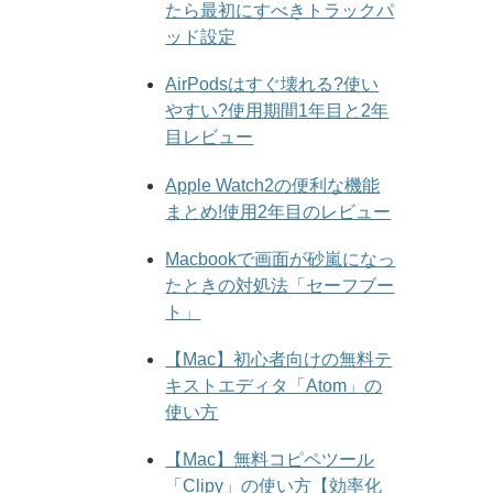
たら最初にすべきトラックパ
ッド設定
AirPodsはすぐ壊れる?使い
やすい?使用期間1年目と2年
目レビュー
Apple Watch2の便利な機能
まとめ!使用2年目のレビュー
Macbookで画面が砂嵐になっ
たときの対処法「セーフブー
ト」
【Mac】初心者向けの無料テ
キストエディタ「Atom」の
使い方
【Mac】無料コピペツール
「Clipy」の使い方【効率化