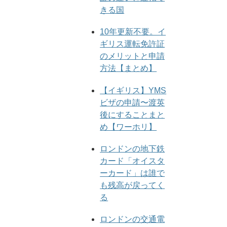
きる国
10年更新不要。イ
ギリス運転免許証
のメリットと申請
方法【まとめ】
【イギリス】YMS
ビザの申請〜渡英
後にすることまと
め【ワーホリ】
ロンドンの地下鉄
カード「オイスタ
ーカード」は誰で
も残高が戻ってく
る
ロンドンの交通電