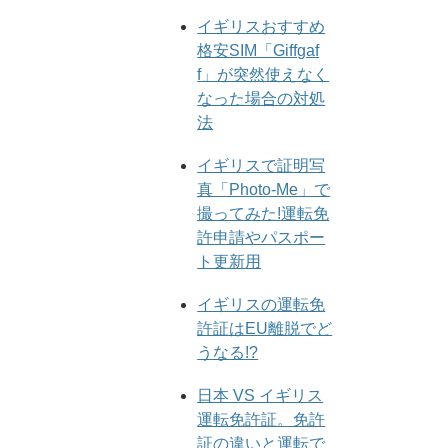
イギリスおすすめ
格安SIM「Giffgaf
f」が突然使えなく
なった場合の対処
法
イギリスで証明写
真「Photo-Me」で
撮ってみた!運転免
許申請やパスポー
ト更新用
イギリスの運転免
許証はEU離脱でど
うなる!?
日本 VS イギリス
運転免許証。免許
証の違いと運転で