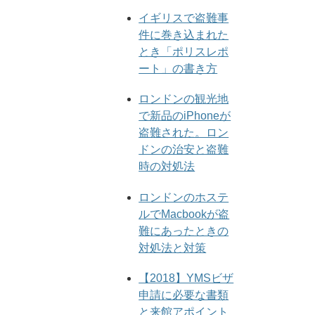
イギリスで盗難事
件に巻き込まれた
とき「ポリスレポ
ート」の書き方
ロンドンの観光地
で新品のiPhoneが
盗難された。ロン
ドンの治安と盗難
時の対処法
ロンドンのホステ
ルでMacbookが盗
難にあったときの
対処法と対策
【2018】YMSビザ
申請に必要な書類
と来館アポイント