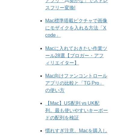
アプリ「⌘英かな」でストレ
スフリー変換!
Mac標準搭載ピクチャで画像
にモザイクを入れる方法「X
code」
Macに入れておきたい作業ツ
ール28選【ブロガー・アフ
ィリエイター】
Mac向けファンコントロール
アプリの比較と「TG Pro」
の使い方
【Mac】US配列 vs UK配
列。最も使いやすいキーボー
ドの配列を検証
慣れすぎ注意。Macを購入し