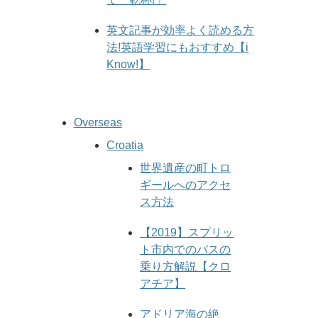
英文記事が効率よく読める方
法!英語学習にもおすすめ【i
Know!】
Overseas
Croatia
世界遺産の町トロ
ギールへのアクセ
ス方法
【2019】スプリッ
ト市内でのバスの
乗り方解説【クロ
アチア】
アドリア海の絶