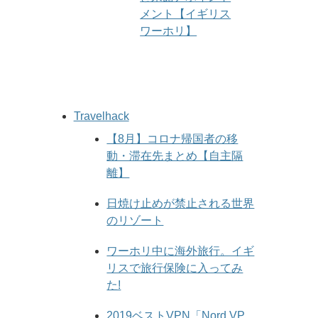
メント【イギリス
ワーホリ】
Travelhack
【8月】コロナ帰国者の移
動・滞在先まとめ【自主隔
離】
日焼け止めが禁止される世界
のリゾート
ワーホリ中に海外旅行。イギ
リスで旅行保険に入ってみ
た!
2019ベストVPN「Nord VP