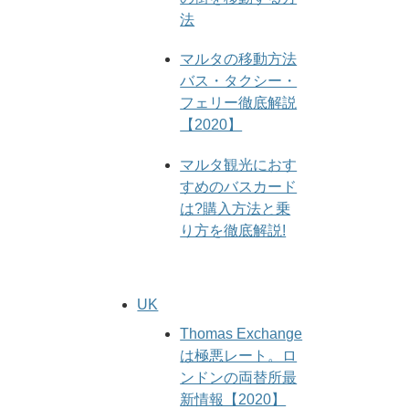
法
マルタの移動方法
バス・タクシー・
フェリー徹底解説
【2020】
マルタ観光におす
すめのバスカード
は?購入方法と乗
り方を徹底解説!
UK
Thomas Exchange
は極悪レート。ロ
ンドンの両替所最
新情報【2020】