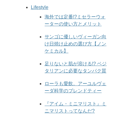
Lifestyle
海外では定番!?ミセラーウォ
ーターの使い方とメリット
サンゴに優しいヴィーガン向
け日焼け止めの選び方【ノン
ケミカル】
足りないと肌が溶ける!? ベジ
タリアンに必要なタンパク質
ローラも愛飲。アーユルヴェ
ーダ科学のブレンドティー
『アイム・ミニマリスト』ミ
ニマリストってなんだ?