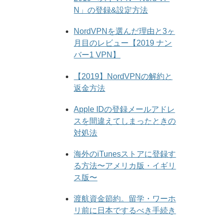
N」の登録&設定方法
NordVPNを選んだ理由と3ヶ
月目のレビュー【2019 ナン
バー1 VPN】
【2019】NordVPNの解約と
返金方法
Apple IDの登録メールアドレ
スを間違えてしまったときの
対処法
海外のiTunesストアに登録す
る方法〜アメリカ版・イギリ
ス版〜
渡航資金節約。留学・ワーホ
リ前に日本でするべき手続き