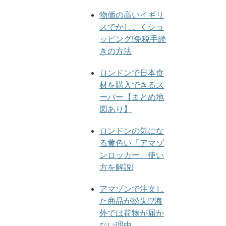
物価の高いイギリ
スでかしこくショ
ッピング!免税手続
きの方法
ロンドンで日本食
材を購入できるス
ーパー【まとめ地
図あり】
ロンドンの気にな
る黄色い「アマゾ
ンロッカー」使い
方を解説!
アマゾンで注文し
た商品が紛失!?海
外では荷物が届か
ない理由