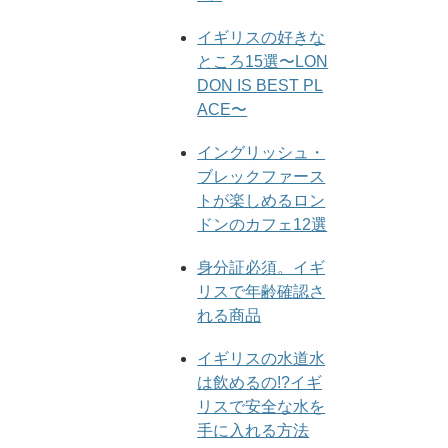
イギリスの好きな
ところ15選〜LON
DON IS BEST PL
ACE〜
イングリッシュ・
ブレックファース
トが楽しめるロン
ドンのカフェ12選
身分証必須。イギ
リスで年齢確認さ
れる商品
イギリスの水道水
は飲めるの!?イギ
リスで安全な水を
手に入れる方法