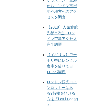
サウスエンド空港
からロンドン市街
地や地方へのアク
セスを調査!
【2018】人気渡航
先都市2位。ロン
ドン空港アクセス
完全網羅
【イギリス】ワー
ホリ中にレンタル
倉庫を借りてヨー
ロッパ周遊
ロンドン観光コイ
ンロッカーはあ
る?荷物を預ける
方法「Left Luggag
e」