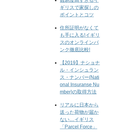
ギリスで家探しの
ポイントとコツ
住所証明がなくて
も手に入る!イギリ
スのオンラインバ
ンク徹底比較!
【2019】ナショナ
ル・インシュラン
ス・ナンバー(Nati
onal Insuranse Nu
mber)の取得方法
リアルに日本から
送った荷物が届か
ない…イギリス
「Parcel Force」