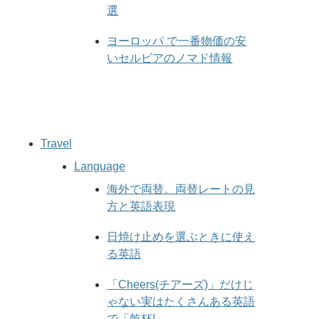
選
ヨーロッパ で一番物価の安
いセルビアのノマド情報
Travel
Language
海外で両替。両替レートの見
方と英語表現
日焼け止めを選ぶときに使え
る英語
「Cheers(チアーズ)」だけじ
ゃない実はたくさんある英語
で「乾杯!」