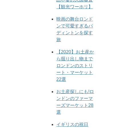
【観光ワーホリ】
映画の舞台ロンド
ンで可愛すぎるパ
ディントンを探す
旅
【2020】お土産か
ら掘り出し物まで
ロンドンのストリ
ート・マーケット
22選
お土産探しにも!ロ
ンドンのファーマ
ーズマーケット28
選
イギリスの祝日