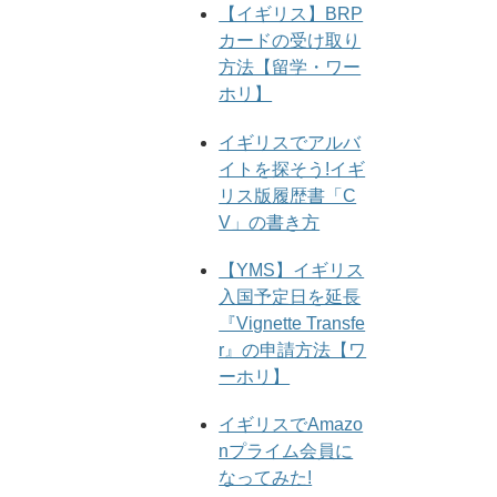
【イギリス】BRP
カードの受け取り
方法【留学・ワー
ホリ】
イギリスでアルバ
イトを探そう!イギ
リス版履歴書「C
V」の書き方
【YMS】イギリス
入国予定日を延長
『Vignette Transfe
r』の申請方法【ワ
ーホリ】
イギリスでAmazo
nプライム会員に
なってみた!