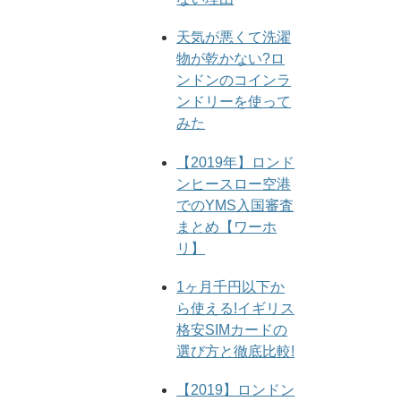
天気が悪くて洗濯
物が乾かない?ロ
ンドンのコインラ
ンドリーを使って
みた
【2019年】ロンド
ンヒースロー空港
でのYMS入国審査
まとめ【ワーホ
リ】
1ヶ月千円以下か
ら使える!イギリス
格安SIMカードの
選び方と徹底比較!
【2019】ロンドン