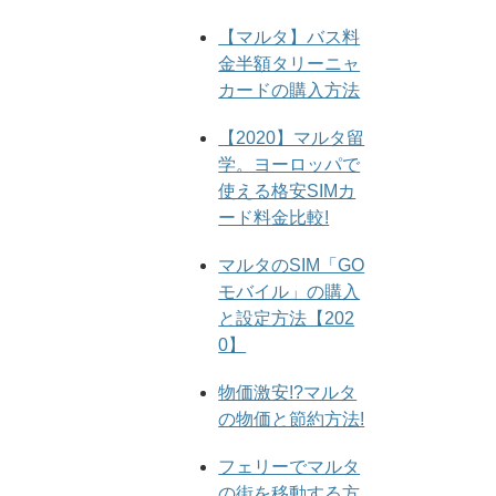
【マルタ】バス料
金半額タリーニャ
カードの購入方法
【2020】マルタ留
学。ヨーロッパで
使える格安SIMカ
ード料金比較!
マルタのSIM「GO
モバイル」の購入
と設定方法【202
0】
物価激安!?マルタ
の物価と節約方法!
フェリーでマルタ
の街を移動する方