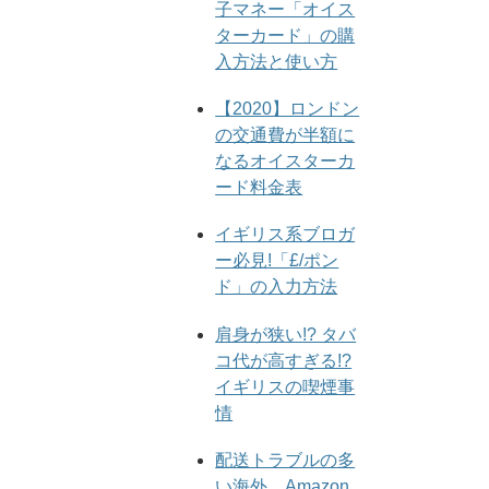
子マネー「オイス
ターカード」の購
入方法と使い方
【2020】ロンドン
の交通費が半額に
なるオイスターカ
ード料金表
イギリス系ブロガ
ー必見!「£/ポン
ド」の入力方法
肩身が狭い!? タバ
コ代が高すぎる!?
イギリスの喫煙事
情
配送トラブルの多
い海外。Amazon