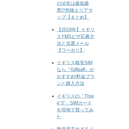
の治安は最低最
悪!?危険エリアマ
ップ【まとめ】
【2018年】イギリ
スYMSビザ応募方
法と当選メール
【ワーホリ】
イギリス格安SIM
なら『Giffgaff』が
おすすめ!料金プラ
ンと購入方法
イギリスの「Thre
e"3"」SIMカード
を現地で買ってみ
た
難易度高すぎるイ