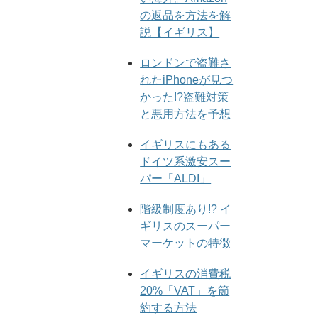
の返品を方法を解
説【イギリス】
ロンドンで盗難さ
れたiPhoneが見つ
かった!?盗難対策
と悪用方法を予想
イギリスにもある
ドイツ系激安スー
パー「ALDI」
階級制度あり!? イ
ギリスのスーパー
マーケットの特徴
イギリスの消費税
20%「VAT」を節
約する方法