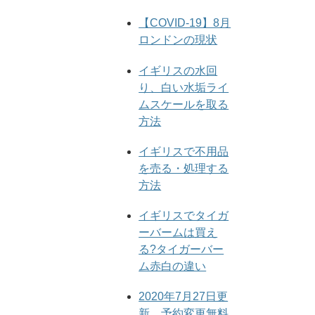
【COVID-19】8月
ロンドンの現状
イギリスの水回
り、白い水垢ライ
ムスケールを取る
方法
イギリスで不用品
を売る・処理する
方法
イギリスでタイガ
ーバームは買え
る?タイガーバー
ム赤白の違い
2020年7月27日更
新。予約変更無料