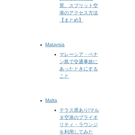
景。スプリット空
港のアクセス方法
【まとめ】
Malaysia
マレーシア・ペナ
ン島で交通事故に
あったときにする
こと
Malta
テラス席あり!マル
タ空港のプライオ
リティ・ラウンジ
を利用してみた