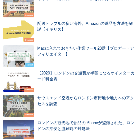
Overseas
配送トラブルの多い海外。Amazonの返品を方法を解
説【イギリス】
Overseas
Macに入れておきたい作業ツール28選【ブロガー・ア
フィリエイター】
Nomad
【2020】ロンドンの交通費が半額になるオイスターカ
ード料金表
Overseas
サウスエンド空港からロンドン市街地や地方へのアク
セスを調査!
Overseas
ロンドンの観光地で新品のiPhoneが盗難された。ロン
ドンの治安と盗難時の対処法