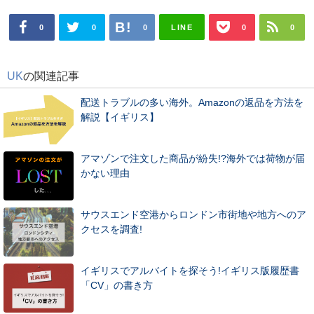
LINE
0
0
0
0
0
UK
の関連記事
配送トラブルの多い海外。Amazonの返品を方法を
解説【イギリス】
アマゾンで注文した商品が紛失!?海外では荷物が届
かない理由
サウスエンド空港からロンドン市街地や地方へのア
クセスを調査!
イギリスでアルバイトを探そう!イギリス版履歴書
「CV」の書き方