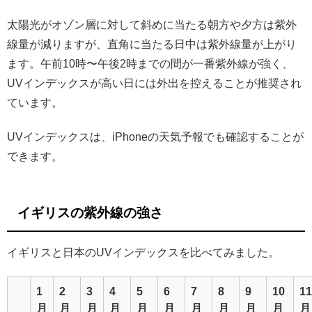
太陽光がオゾン層に対して斜めに当たる朝方や夕方は紫外
線量が減りますが、直角に当たる日中は紫外線量が上がり
ます。午前10時〜午後2時までの間が一番紫外線が強く、
UVインデックスが高い日には外出を控えることが推奨され
ています。
UVインデックスは、iPhoneの天気予報でも確認することが
できます。
イギリスの紫外線の強さ
イギリスと日本のUVインデックスを比べてみました。
1
2
3
4
5
6
7
8
9
10
11
月
月
月
月
月
月
月
月
月
月
月