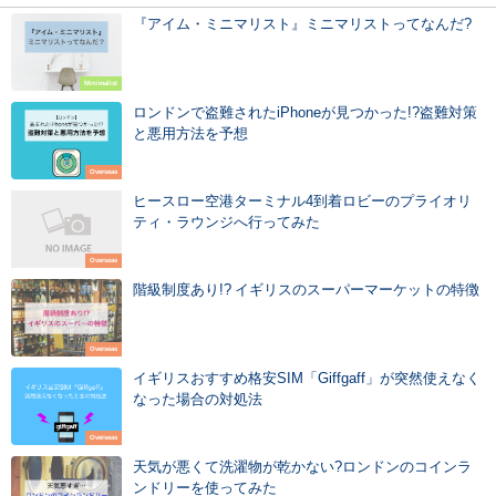
『アイム・ミニマリスト』ミニマリストってなんだ?
Minimalist
ロンドンで盗難されたiPhoneが見つかった!?盗難対策
と悪用方法を予想
Overseas
ヒースロー空港ターミナル4到着ロビーのプライオリ
ティ・ラウンジへ行ってみた
Overseas
階級制度あり!? イギリスのスーパーマーケットの特徴
Overseas
イギリスおすすめ格安SIM「Giffgaff」が突然使えなく
なった場合の対処法
Overseas
天気が悪くて洗濯物が乾かない?ロンドンのコインラ
ンドリーを使ってみた