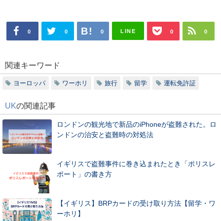
LINE
0
0
0
0
0
関連キーワード
ヨーロッパ
ワーホリ
旅行
留学
運転免許証
UK
の関連記事
ロンドンの観光地で新品のiPhoneが盗難された。ロ
ンドンの治安と盗難時の対処法
イギリスで盗難事件に巻き込まれたとき「ポリスレ
ポート」の書き方
【イギリス】BRPカードの受け取り方法【留学・ワ
ーホリ】