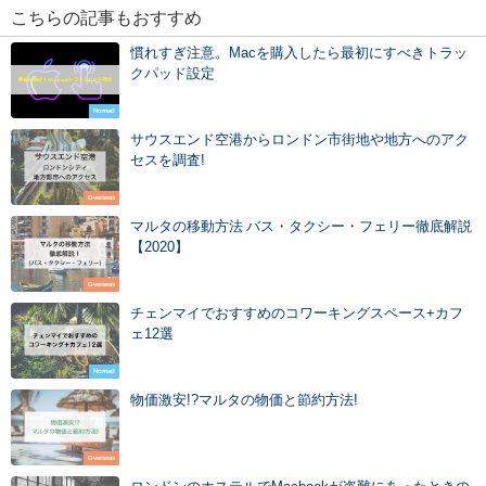
こちらの記事もおすすめ
慣れすぎ注意。Macを購入したら最初にすべきトラッ
クパッド設定
Nomad
サウスエンド空港からロンドン市街地や地方へのアク
セスを調査!
Overseas
マルタの移動方法 バス・タクシー・フェリー徹底解説
【2020】
Overseas
チェンマイでおすすめのコワーキングスペース+カフ
ェ12選
Nomad
物価激安!?マルタの物価と節約方法!
Overseas