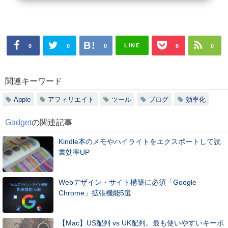
LINE
0
0
0
0
0
関連キーワード
Apple
アフィリエイト
ツール
ブログ
効率化
Gadget
の関連記事
Kindle本のメモやハイライトをエクスポートして読
書効率UP
Webデザイン・サイト構築に必須「Google
Chrome」拡張機能5選
【Mac】US配列 vs UK配列。最も使いやすいキーボ